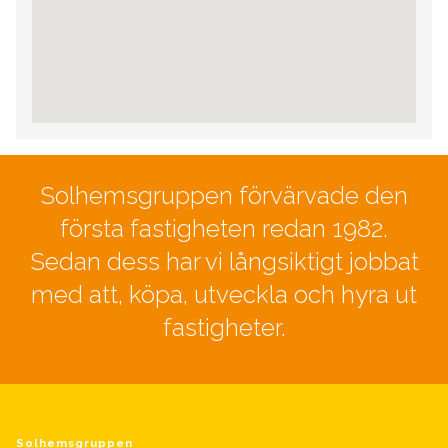
Solhemsgruppen förvärvade den
första fastigheten redan 1982.
Sedan dess har vi långsiktigt jobbat
med att, köpa, utveckla och hyra ut
fastigheter.
Solhemsgruppen