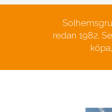
Solhemsgrup
redan 1982. Se
köpa,