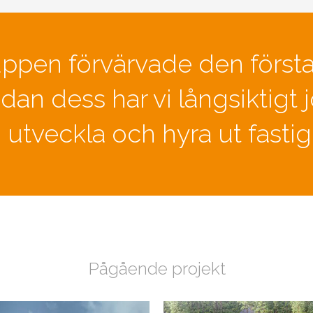
pen förvärvade den första
dan dess har vi långsiktigt 
 utveckla och hyra ut fastig
Pågående projekt