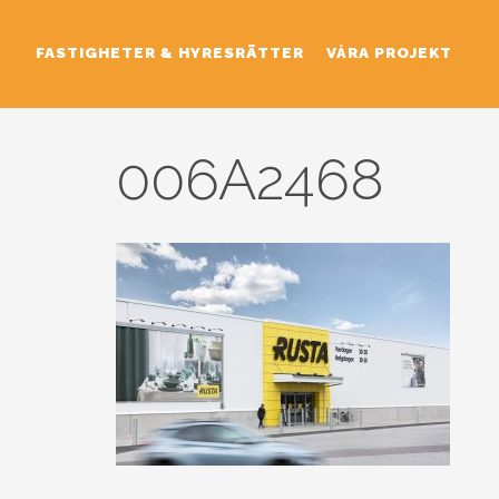
FASTIGHETER & HYRESRÄTTER
VÅRA PROJEKT
006A2468