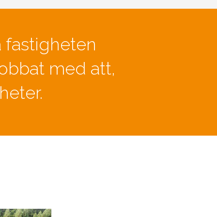
 fastigheten
jobbat med att,
heter.