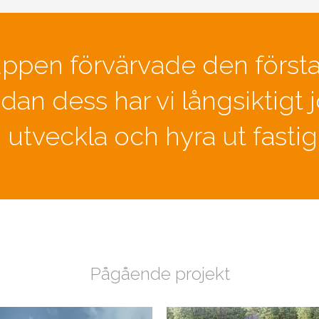
pen förvärvade den första
dan dess har vi långsiktigt 
 utveckla och hyra ut fastig
Pågående projekt