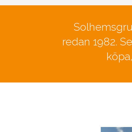
Solhemsgrup
redan 1982. Se
köpa,