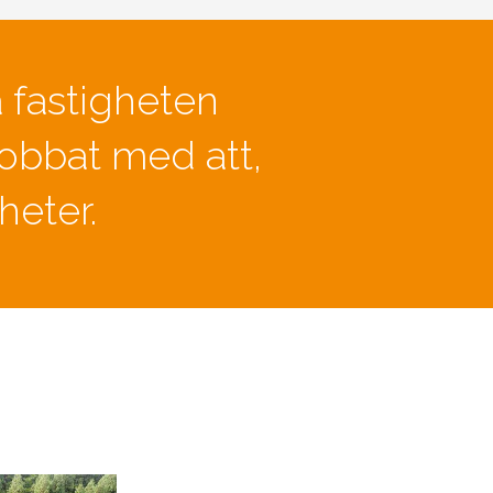
 fastigheten
jobbat med att,
heter.