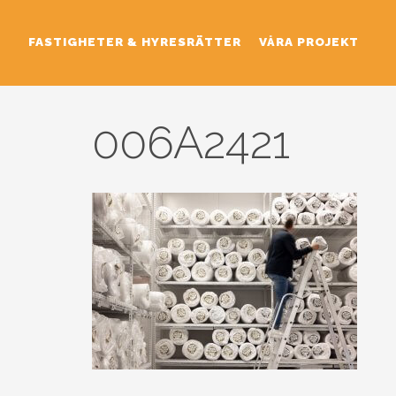
FASTIGHETER & HYRESRÄTTER
VÅRA PROJEKT
006A2421